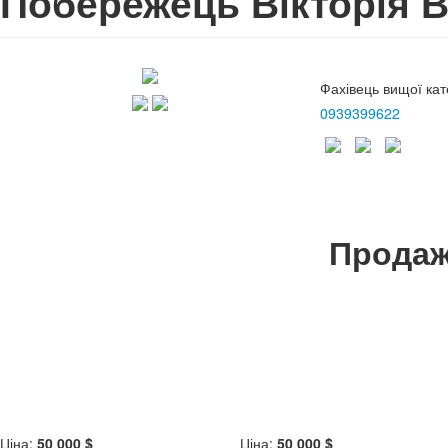
Побережець Вікторія В
Фахівець вищої кат
0939399622
Продаж
Ціна:
50 000 $
Ціна:
50 000 $