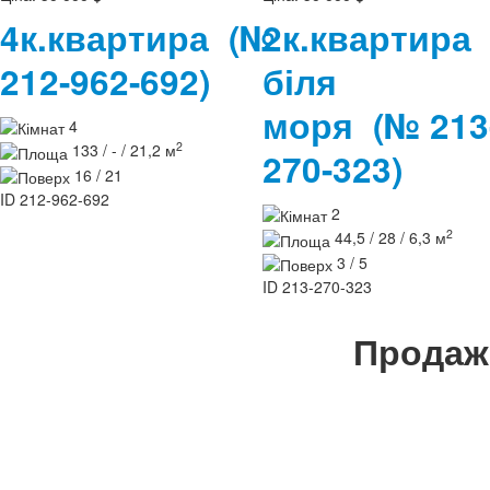
4к.квартира
(№
2к.квартира
212-962-692)
біля
моря
(№ 213
4
2
133 / - / 21,2 м
270-323)
16 / 21
ID
212-962-692
2
2
44,5 / 28 / 6,3 м
3 / 5
ID
213-270-323
Продаж