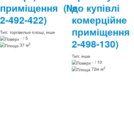
приміщення
(№
до купівлі
2-492-422)
комерційне
приміщенн
Тип:
торгівельні площі, інше
- / 5
2-498-130)
2
37 м
Тип:
інше
- / 10
2
72м м