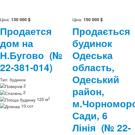
Ціна:
130 000 $
Ціна:
150 000 $
Продается
Продається
дом на
будинок
Н.Бугово
(№
Одеська
22-381-014)
область,
Одеський
Тип:
будинок
2
район,
2
2
125 м
м.Чорноморс
10 сот
Сади, 6
Лінія
(№ 22-